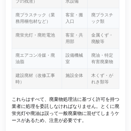
プの残渣）
水設備
廃プラスチック（業
客室・搬
廃プラスチ
務用梱包材など）
入口
ック類
廃蛍光灯・廃乾電池
客室・共
金属くず・
用部
廃酸等
廃エアコン冷媒・廃
設備機械
廃油・特定
油脂
室
有害廃棄物
建設廃材（改修工事
施設全体
木くず・が
時）
れき類等
これらはすべて、廃棄物処理法に基づく許可を持つ
業者に処理を委託しなければなりません。とくに廃
蛍光灯や廃油は誤って一般廃棄物に混ぜてしまうケ
ースがあるため、注意が必要です。