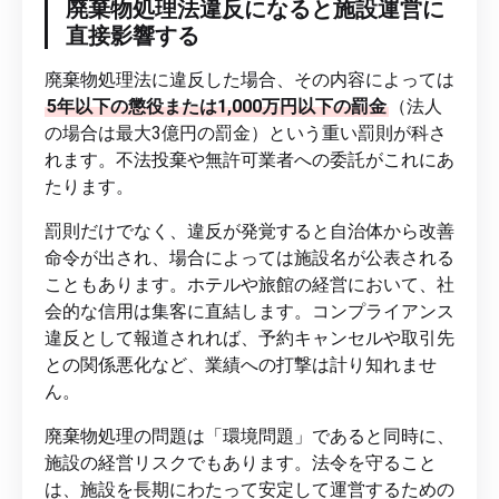
廃棄物処理法違反になると施設運営に
直接影響する
廃棄物処理法に違反した場合、その内容によっては
5年以下の懲役または1,000万円以下の罰金
（法人
の場合は最大3億円の罰金）という重い罰則が科さ
れます。不法投棄や無許可業者への委託がこれにあ
たります。
罰則だけでなく、違反が発覚すると自治体から改善
命令が出され、場合によっては施設名が公表される
こともあります。ホテルや旅館の経営において、社
会的な信用は集客に直結します。コンプライアンス
違反として報道されれば、予約キャンセルや取引先
との関係悪化など、業績への打撃は計り知れませ
ん。
廃棄物処理の問題は「環境問題」であると同時に、
施設の経営リスクでもあります。法令を守ること
は、施設を長期にわたって安定して運営するための