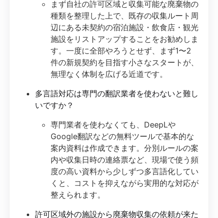
まず自社の許可区域と収集可能な廃棄物の
種類を整理した上で、既存の収集ルート周
辺にある未契約の宿泊施設・飲食店・観光
施設をリストアップすることをお勧めしま
す。一度に全部やろうとせず、まず1〜2
件の新規契約を目指す小さなスタートが、
無理なく体制を広げる近道です。
多言語対応は専門の翻訳業者を使わないと難し
いですか？
専門業者を使わなくても、DeepLや
Google翻訳などの無料ツールで基本的な
案内資料は作成できます。分別ルールの案
内や収集日時の連絡票など、現場で使う頻
度の高い資料から少しずつ多言語化してい
くと、コストを抑えながら実用的な対応が
整えられます。
許可区域外の施設から廃棄物収集の依頼が来た