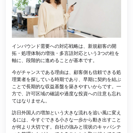
インバウンド需要への対応戦略は、新規顧客の開
拓・処理体制の増強・多言語対応という3つの柱を
軸に、段階的に進めることが基本です。
今がチャンスである理由は、顧客側も信頼できる処
理業者を探している時期であり、早期に契約を結ぶ
ことで長期的な収益基盤を築きやすいからです。一
方で、許可区域の確認や過度な投資への注意も忘れ
てはなりません。
訪日外国人の増加という大きな流れを追い風に変え
るには、今すぐできる小さな一歩から動き出すこと
が何より大切です。自社の強みと現状のキャパシテ