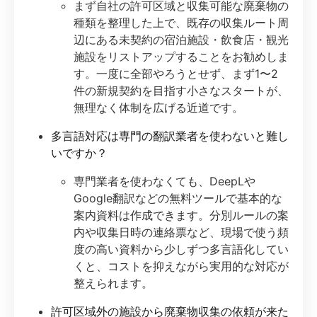
まず自社の許可区域と収集可能な廃棄物の
種類を整理した上で、既存の収集ルート周
辺にある未契約の宿泊施設・飲食店・観光
施設をリストアップすることをお勧めしま
す。一度に全部やろうとせず、まず1〜2
件の新規契約を目指す小さなスタートが、
無理なく体制を広げる近道です。
多言語対応は専門の翻訳業者を使わないと難し
いですか？
専門業者を使わなくても、DeepLや
Google翻訳などの無料ツールで基本的な
案内資料は作成できます。分別ルールの案
内や収集日時の連絡票など、現場で使う頻
度の高い資料から少しずつ多言語化してい
くと、コストを抑えながら実用的な対応が
整えられます。
許可区域外の施設から廃棄物収集の依頼が来た