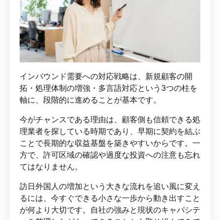
インバウンド需要への対応戦略は、新規顧客の開
拓・処理体制の増強・多言語対応という3つの柱を
軸に、段階的に進めることが基本です。
今がチャンスである理由は、顧客側も信頼できる処
理業者を探している時期であり、早期に契約を結ぶ
ことで長期的な収益基盤を築きやすいからです。一
方で、許可区域の確認や過度な投資への注意も忘れ
てはなりません。
訪日外国人の増加という大きな流れを追い風に変え
るには、今すぐできる小さな一歩から動き出すこと
が何より大切です。自社の強みと現状のキャパシテ