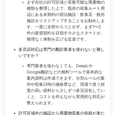
まず自社の許可区域と収集可能な廃棄物の
種類を整理した上で、既存の収集ルート周
辺にある未契約の宿泊施設・飲食店・観光
施設をリストアップすることをお勧めしま
す。一度に全部やろうとせず、まず1〜2
件の新規契約を目指す小さなスタートが、
無理なく体制を広げる近道です。
多言語対応は専門の翻訳業者を使わないと難し
いですか？
専門業者を使わなくても、DeepLや
Google翻訳などの無料ツールで基本的な
案内資料は作成できます。分別ルールの案
内や収集日時の連絡票など、現場で使う頻
度の高い資料から少しずつ多言語化してい
くと、コストを抑えながら実用的な対応が
整えられます。
許可区域外の施設から廃棄物収集の依頼が来た