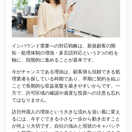
インバウンド需要への対応戦略は、新規顧客の開
拓・処理体制の増強・多言語対応という3つの柱を
軸に、段階的に進めることが基本です。
今がチャンスである理由は、顧客側も信頼できる処
理業者を探している時期であり、早期に契約を結ぶ
ことで長期的な収益基盤を築きやすいからです。一
方で、許可区域の確認や過度な投資への注意も忘れ
てはなりません。
訪日外国人の増加という大きな流れを追い風に変え
るには、今すぐできる小さな一歩から動き出すこと
が何より大切です。自社の強みと現状のキャパシテ