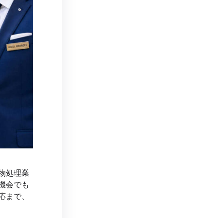
物処理業
機会でも
応まで、