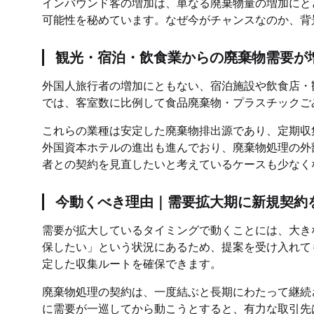
インバウンド客の増加は、単なる廃棄物量の増加にと
可能性を秘めています。なぜ今がチャンスなのか、背
観光・宿泊・飲食業からの廃棄物需要が
外国人旅行者の増加にともない、宿泊施設や飲食店・
では、客室数に比例して食品廃棄物・プラスチックご
これらの業種は安定した廃棄物排出源であり、定期収
外国資本ホテルの進出も進んでおり、廃棄物処理の外
者との契約を見直したいと考えているケースも少なく
今動くべき理由｜需要拡大期に新規契約
需要が拡大しているタイミングで動くことには、大き
保したい」という状況にあるため、提案を受け入れて
定した収集ルートを確保できます。
廃棄物処理の契約は、一度結ぶと長期にわたって継続
に需要が一巡してから動こうとすると、有力な取引先